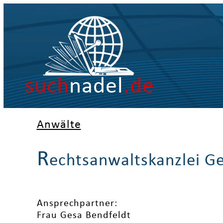
such
nadel
.de
Anwälte
R
echtsanwaltskanzlei G
Ansprechpartner:
Frau Gesa Bendfeldt