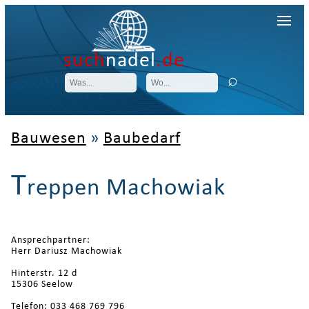
such
nadel
.de
Bauwesen
»
Baubedarf
T
reppen Machowiak
Ansprechpartner:
Herr Dariusz Machowiak
Hinterstr. 12 d
15306 Seelow
Telefon: 033 468 769 796