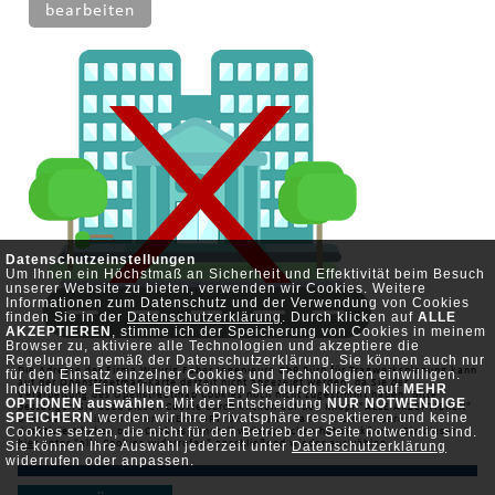
bearbeiten
Datenschutzeinstellungen
Um Ihnen ein Höchstmaß an Sicherheit und Effektivität beim Besuch
unserer Website zu bieten, verwenden wir Cookies. Weitere
Informationen zum Datenschutz und der Verwendung von Cookies
finden Sie in der
Datenschutzerklärung
. Durch klicken auf
ALLE
AKZEPTIEREN
, stimme ich der Speicherung von Cookies in meinem
Browser zu, aktiviere alle Technologien und akzeptiere die
Regelungen gemäß der Datenschutzerklärung. Sie können auch nur
Die Adresse der Firma Waurig Faber Ingenieure GbR Büro für Tragwerksplanung kann
für den Einsatz einzelner Cookies und Technologien einwilligen.
auf der Openstreetmap-Karte derzeit nicht angezeigt werden, da Sie der
Individuelle Einstellungen können Sie durch klicken auf
MEHR
Verarbeitung des Openstreetmap Cookies noch nicht zugestimmt haben. Bitte
OPTIONEN auswählen
. Mit der Entscheidung
NUR NOTWENDIGE
bestätigen Sie dazu diesen Cookie durch klicken auf den Knopf "ALLE AKZEPTIEREN"
SPEICHERN
werden wir Ihre Privatsphäre respektieren und keine
oder wählen Sie ihn unter "MEHR OPTIONEN" aus. Falls Sie diesen bereits
Cookies setzen, die nicht für den Betrieb der Seite notwendig sind.
deaktiviert haben oder Cookies generell widersprochen haben, können Sie diesen
Sie können Ihre Auswahl jederzeit unter
hier
unter "alle Cookies widerrufen" anschließend wieder auswählen.
Datenschutzerklärung
widerrufen oder anpassen.