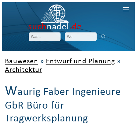
such
nadel
.de
Bauwesen
»
Entwurf und Planung
»
Architektur
W
aurig Faber Ingenieure
GbR Büro für
Tragwerksplanung