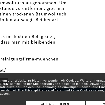
Baumwolltuch aufgenommen. Um
stände zu entfernen, gibt man
d einen trockenen Baumwolltuch
änden aufsaugt. Bei bedarf
ck im Textilen Belag sitzt,
, dass man mit bleibenden
e/reinigungsfirma-muenchen
et/
ch unserer Website zu bieten, verwenden wir Cookies. Weitere Inform
ten
IEREN
, stimme ich der Speicherung von Cookies in meinem Browser zu
atz einzelner Cookies und Technologien einwilligen. Individuelle Ein
werden wir Ihre Privatsphäre respektieren und keine Cookies setzen, d
assen.
ALLE AKZEPTIEREN
M