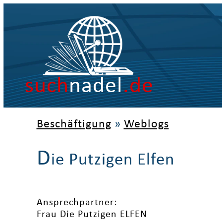
such
nadel
.de
Beschäftigung
»
Weblogs
D
ie Putzigen Elfen
Ansprechpartner:
Frau Die Putzigen ELFEN