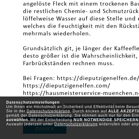
angelöste Fleck mit einem trockenen 
die restlichen Chemie- und Schmutzrück
löffelweise Wasser auf diese Stelle un
welches die Feuchtigkeit mit den Rückst
mehrmals wiederholen.
Grundsätzlich git, je länger der Kaffeefle
desto größer ist die Wahrscheinlichkeit
Farbrückständen rechnen muss.
Bei Fragen: https://dieputzigenelfen.d
https://dieputzigenelfen.com/
https://hausmeisterservice-muenchen.n
Datenschutzeinstellungen
Um Ihnen ein Höchstmaß an Sicherheit und Effektivität beim Besu
Internetseite
Adresse anzeigen
bearbei
Sie in der
Datenschutzerklärung
. Durch klicken auf
ALLE AKZEPT
gemäß der Datenschutzerklärung. Sie können auch nur für den Eins
auswählen
. Mit der Entscheidung
NUR NOTWENDIGE SPEICHERN
Auswahl jederzeit unter
Datenschutzerklärung
widerrufen oder anp
ZURÜCK