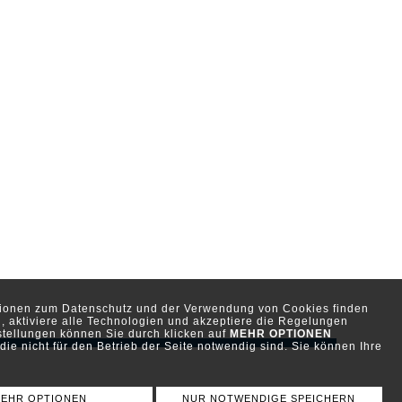
ationen zum Datenschutz und der Verwendung von Cookies finden
, aktiviere alle Technologien und akzeptiere die Regelungen
stellungen können Sie durch klicken auf
MEHR OPTIONEN
ie nicht für den Betrieb der Seite notwendig sind. Sie können Ihre
EHR OPTIONEN
NUR NOTWENDIGE SPEICHERN