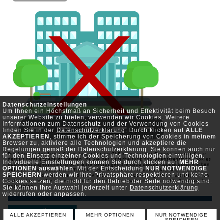
Datenschutzeinstellungen
Um Ihnen ein Höchstmaß an Sicherheit und Effektivität beim Besuch
unserer Website zu bieten, verwenden wir Cookies. Weitere
Informationen zum Datenschutz und der Verwendung von Cookies
finden Sie in der
Datenschutzerklärung
. Durch klicken auf
ALLE
AKZEPTIEREN
, stimme ich der Speicherung von Cookies in meinem
Browser zu, aktiviere alle Technologien und akzeptiere die
Regelungen gemäß der Datenschutzerklärung. Sie können auch nur
Die Adresse der Firma Kühne Jungpflanzen GbR kann auf der Openstreetmap-Karte
für den Einsatz einzelner Cookies und Technologien einwilligen.
derzeit nicht angezeigt werden, da Sie der Verarbeitung des Openstreetmap Cookies
Individuelle Einstellungen können Sie durch klicken auf
MEHR
noch nicht zugestimmt haben. Bitte bestätigen Sie dazu diesen Cookie durch klicken
OPTIONEN auswählen
. Mit der Entscheidung
NUR NOTWENDIGE
auf den Knopf "ALLE AKZEPTIEREN" oder wählen Sie ihn unter "MEHR OPTIONEN"
SPEICHERN
werden wir Ihre Privatsphäre respektieren und keine
aus. Falls Sie diesen bereits deaktiviert haben oder Cookies generell widersprochen
Cookies setzen, die nicht für den Betrieb der Seite notwendig sind.
haben, können Sie diesen
hier
unter "alle Cookies widerrufen" anschließend wieder
Sie können Ihre Auswahl jederzeit unter
Datenschutzerklärung
auswählen.
widerrufen oder anpassen.
ZURÜCK
ALLE AKZEPTIEREN
MEHR OPTIONEN
NUR NOTWENDIGE
SPEICHERN