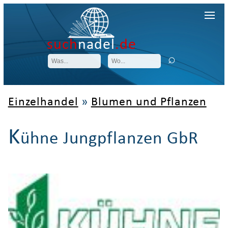
such
nadel
.de
Einzelhandel
»
Blumen und Pflanzen
K
ühne Jungpflanzen GbR