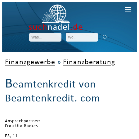
such
nadel
.de
Finanzgewerbe
»
Finanzberatung
B
eamtenkredit von
Beamtenkredit. com
Ansprechpartner:
Frau Uta Backes
E3, 11