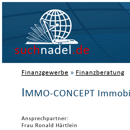
such
nadel
.de
Finanzgewerbe
»
Finanzberatung
I
MMO-CONCEPT Immobi
Ansprechpartner:
Frau Ronald Härtlein