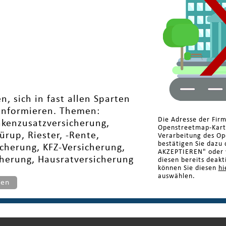
, sich in fast allen Sparten
 informieren. Themen:
Die Adresse der Fi
nkenzusatzversicherung,
Openstreetmap-Karte
ürup, Riester, -Rente,
Verarbeitung des Op
bestätigen Sie dazu 
icherung, KFZ-Versicherung,
AKZEPTIEREN" oder w
cherung, Hausratversicherung
diesen bereits deakt
können Sie diesen
hi
auswählen.
ten