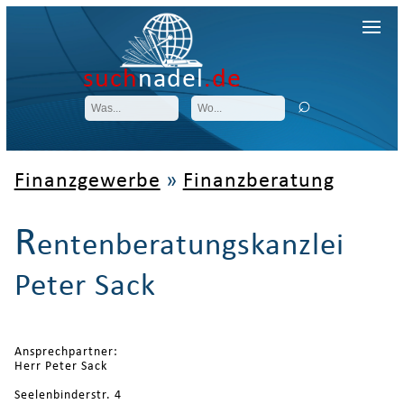
such
nadel
.de
Finanzgewerbe
»
Finanzberatung
R
entenberatungskanzlei
Peter Sack
Ansprechpartner:
Herr Peter Sack
Seelenbinderstr. 4