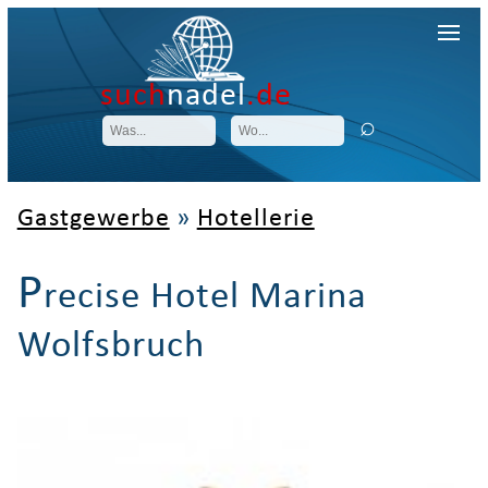
such
nadel
.de
Gastgewerbe
»
Hotellerie
P
recise Hotel Marina
Wolfsbruch