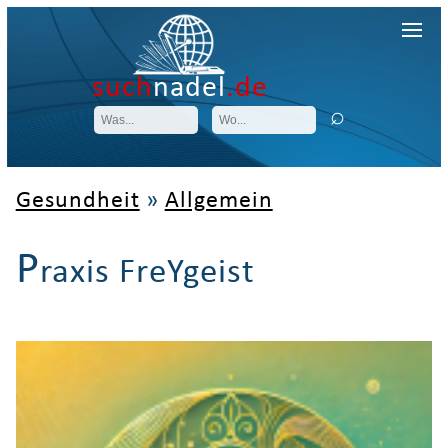
such
nadel
.de
Gesundheit
»
Allgemein
P
raxis FreYgeist