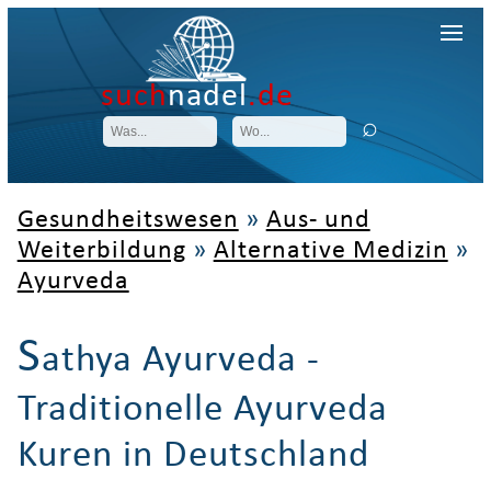
such
nadel
.de
Gesundheitswesen
»
Aus- und
Weiterbildung
»
Alternative Medizin
»
Ayurveda
S
athya Ayurveda -
Traditionelle Ayurveda
Kuren in Deutschland