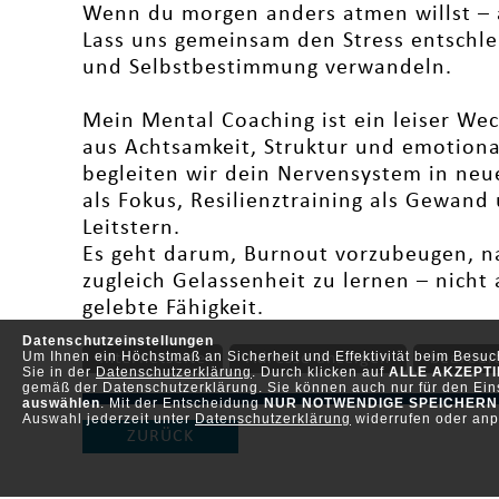
Wenn du morgen anders atmen willst – a
Lass uns gemeinsam den Stress entschle
und Selbstbestimmung verwandeln.
Mein Mental Coaching ist ein leiser We
aus Achtsamkeit, Struktur und emotionale
begleiten wir dein Nervensystem in ne
als Fokus, Resilienztraining als Gewand
Leitstern.
Es geht darum, Burnout vorzubeugen, n
zugleich Gelassenheit zu lernen – nicht a
gelebte Fähigkeit.
Datenschutzeinstellungen
Um Ihnen ein Höchstmaß an Sicherheit und Effektivität beim Besu
Internetseite
Adresse anzeigen
bearbei
Sie in der
Datenschutzerklärung
. Durch klicken auf
ALLE AKZEPT
gemäß der Datenschutzerklärung. Sie können auch nur für den Eins
auswählen
. Mit der Entscheidung
NUR NOTWENDIGE SPEICHERN
Auswahl jederzeit unter
Datenschutzerklärung
widerrufen oder anp
ZURÜCK