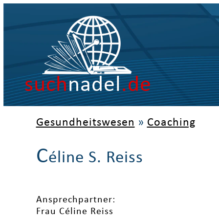
such
nadel
.de
Gesundheitswesen
»
Coaching
C
éline S. Reiss
Ansprechpartner:
Frau Céline Reiss