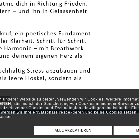
tme dich in Richtung Frieden.
iern – und ihn in Gelassenheit
ckruf, ein poetisches Fundament
r Klarheit. Schritt für Schritt
ue Harmonie – mit Breathwork
 und deinem eigenen Herz als
achhaltig Stress abzubauen und
ls leere Floskel, sondern als
ch unserer Website zu bieten, verwenden wir Cookies. Weitere Inform
ten
IEREN
, stimme ich der Speicherung von Cookies in meinem Browser zu
atz einzelner Cookies und Technologien einwilligen. Individuelle Ein
werden wir Ihre Privatsphäre respektieren und keine Cookies setzen, d
assen.
ALLE AKZEPTIEREN
M