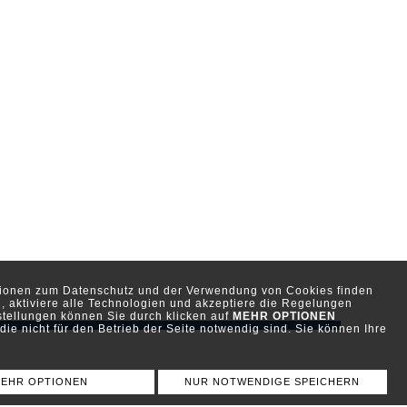
ationen zum Datenschutz und der Verwendung von Cookies finden
, aktiviere alle Technologien und akzeptiere die Regelungen
stellungen können Sie durch klicken auf
MEHR OPTIONEN
ie nicht für den Betrieb der Seite notwendig sind. Sie können Ihre
EHR OPTIONEN
NUR NOTWENDIGE SPEICHERN