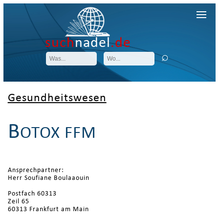
such
nadel
.de
Gesundheitswesen
B
OTOX FFM
Ansprechpartner:
Herr Soufiane Boulaaouin
Postfach 60313
Zeil 65
60313 Frankfurt am Main