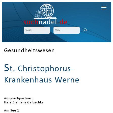
such
nadel
.de
Gesundheitswesen
S
t. Christophorus-
Krankenhaus Werne
Ansprechpartner:
Herr Clemens Galuschka
Am See 1