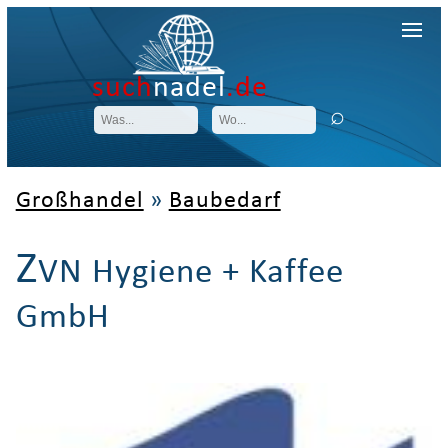
such
nadel
.de
Großhandel
»
Baubedarf
Z
VN Hygiene + Kaffee
GmbH