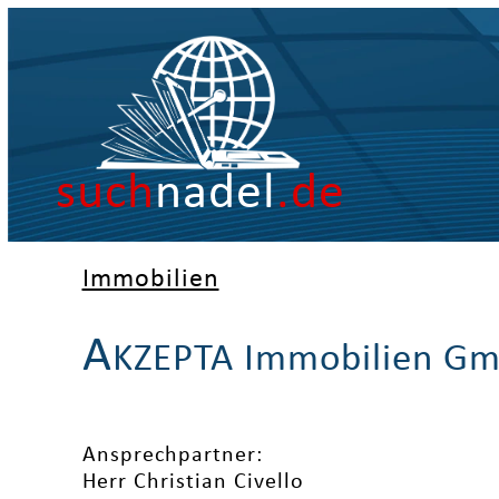
such
nadel
.de
Immobilien
A
KZEPTA Immobilien G
Ansprechpartner:
Herr Christian Civello