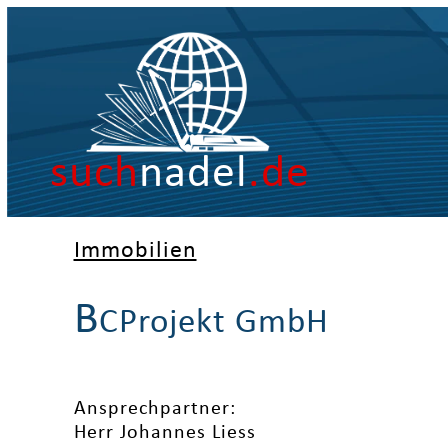
such
nadel
.de
Immobilien
B
CProjekt GmbH
Ansprechpartner:
Herr Johannes Liess