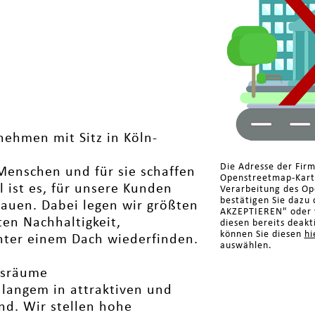
nehmen mit Sitz in Köln-
Die Adresse der Fir
Menschen und für sie schaffen
Openstreetmap-Karte
l ist es, für unsere Kunden
Verarbeitung des Op
bestätigen Sie dazu 
bauen. Dabei legen wir größten
AKZEPTIEREN" oder w
ten Nachhaltigkeit,
diesen bereits deakt
können Sie diesen
hi
nter einem Dach wiederfinden.
auswählen.
nsräume
langem in attraktiven und
d. Wir stellen hohe