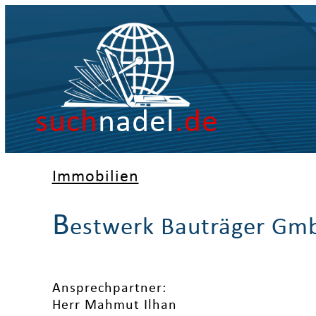
such
nadel
.de
Immobilien
B
estwerk Bauträger Gm
Ansprechpartner:
Herr Mahmut Ilhan