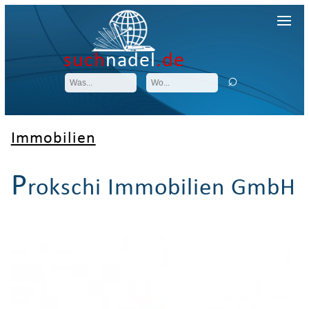
such
nadel
.de
Immobilien
P
rokschi Immobilien GmbH