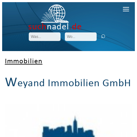
such
nadel
.de
Immobilien
W
eyand Immobilien GmbH