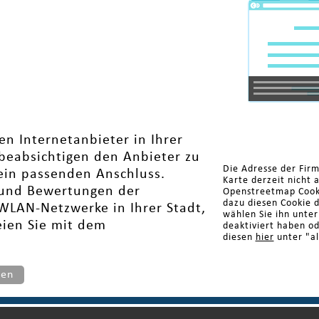
en Internetanbieter in Ihrer
eabsichtigen den Anbieter zu
Die Adresse der Fir
 ein passenden Anschluss.
Karte derzeit nicht 
e und Bewertungen der
Openstreetmap Cooki
dazu diesen Cookie 
 WLAN-Netzwerke in Ihrer Stadt,
wählen Sie ihn unte
eien Sie mit dem
deaktiviert haben o
diesen
hier
unter "al
ten