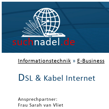
such
nadel
.de
Informationstechnik
»
E-Business
D
SL & Kabel Internet
Ansprechpartner:
Frau Sarah van Vliet