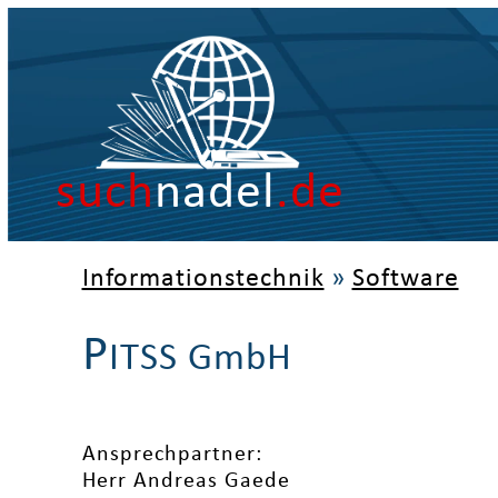
such
nadel
.de
Informationstechnik
»
Software
P
ITSS GmbH
Ansprechpartner:
Herr Andreas Gaede