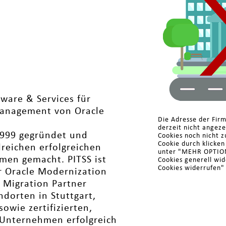
tware & Services für
Management von Oracle
Die Adresse der Fir
derzeit nicht angez
999 gegründet und
Cookies noch nicht z
Cookie durch klicke
reichen erfolgreichen
unter "MEHR OPTIONE
men gemacht. PITSS ist
Cookies generell wi
Cookies widerrufen"
er Oracle Modernization
 Migration Partner
ndorten in Stuttgart,
owie zertifizierten,
s Unternehmen erfolgreich