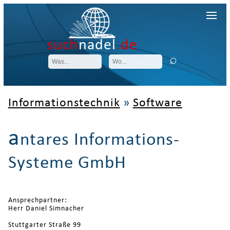
such
nadel
.de
Informationstechnik
»
Software
a
ntares Informations-
Systeme GmbH
Ansprechpartner:
Herr Daniel Simnacher
Stuttgarter Straße 99