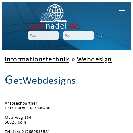
such
nadel
.de
Informationstechnik
»
Webdesign
G
etWebdesigns
Ansprechpartner:
Herr Harwin Kurniawan
Maarweg 164
50825 Köln
Telefon: 017689535581