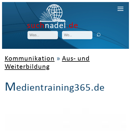
such
nadel
.de
Kommunikation
»
Aus- und
Weiterbildung
M
edientraining365.de