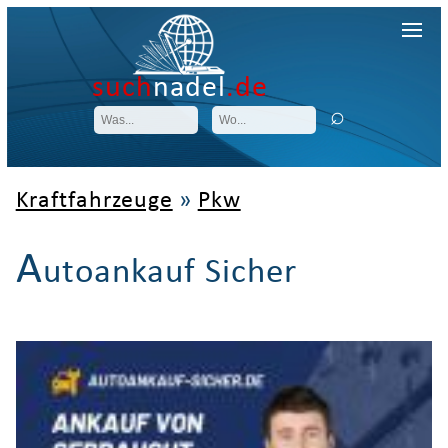
such
nadel
.de
Kraftfahrzeuge
»
Pkw
A
utoankauf Sicher