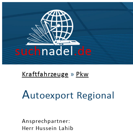
such
nadel
.de
Kraftfahrzeuge
»
Pkw
A
utoexport Regional
Ansprechpartner:
Herr Hussein Lahib