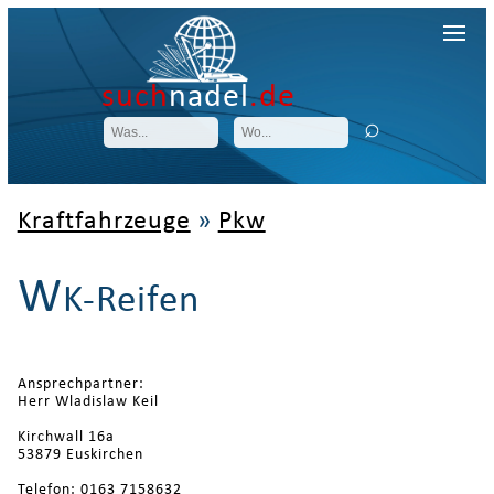
such
nadel
.de
Kraftfahrzeuge
»
Pkw
W
K-Reifen
Ansprechpartner:
Herr Wladislaw Keil
Kirchwall 16a
53879 Euskirchen
Telefon: 0163 7158632