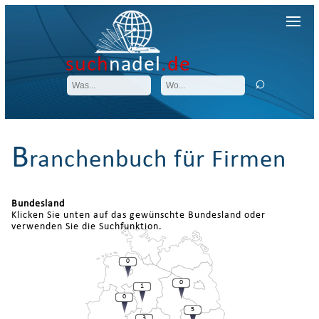
such
nadel
.de
B
ranchenbuch für Firmen
Bundesland
Klicken Sie unten auf das gewünschte Bundesland oder
verwenden Sie die Suchfunktion.
0
0
1
0
5
3