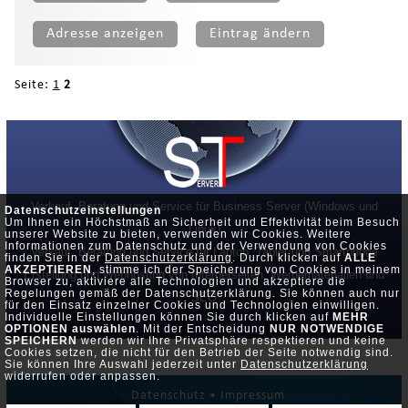
Adresse anzeigen
Eintrag ändern
Seite:
1
2
Verkauf, Beratung und Service für Business Server (Windows und
Datenschutzeinstellungen
Um Ihnen ein Höchstmaß an Sicherheit und Effektivität beim Besuch
Linux)
unserer Website zu bieten, verwenden wir Cookies. Weitere
Informationen zum Datenschutz und der Verwendung von Cookies
Verkauf, Beratung und Service für Laptop, Tablet und Smartphone
finden Sie in der
Datenschutzerklärung
. Durch klicken auf
ALLE
AKZEPTIEREN
, stimme ich der Speicherung von Cookies in meinem
Erstellung und Webhosting von Internetseiten, Werbematerialien und
Browser zu, aktiviere alle Technologien und akzeptiere die
Regelungen gemäß der Datenschutzerklärung. Sie können auch nur
SEO
für den Einsatz einzelner Cookies und Technologien einwilligen.
Individuelle Einstellungen können Sie durch klicken auf
MEHR
OPTIONEN auswählen
. Mit der Entscheidung
NUR NOTWENDIGE
SPEICHERN
werden wir Ihre Privatsphäre respektieren und keine
Cookies setzen, die nicht für den Betrieb der Seite notwendig sind.
Sie können Ihre Auswahl jederzeit unter
Datenschutzerklärung
widerrufen oder anpassen.
Datenschutz •
Impressum