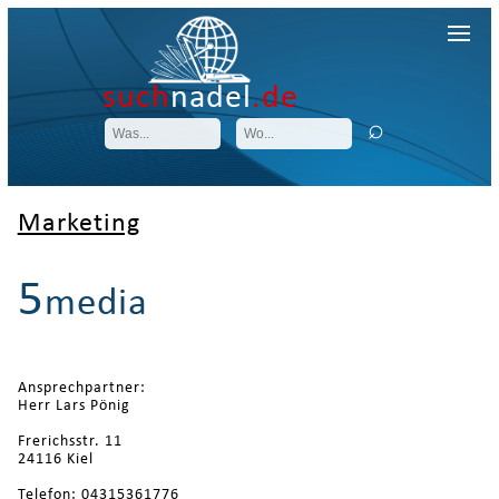
such
nadel
.de
Marketing
5
media
Ansprechpartner:
Herr Lars Pönig
Frerichsstr. 11
24116 Kiel
Telefon: 04315361776