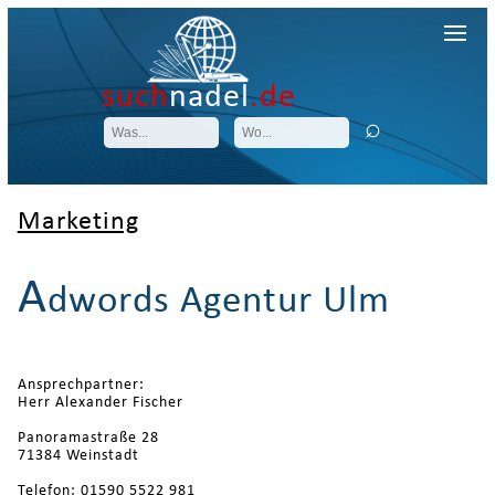
such
nadel
.de
Marketing
A
dwords Agentur Ulm
Ansprechpartner:
Herr Alexander Fischer
Panoramastraße 28
71384 Weinstadt
Telefon: 01590 5522 981