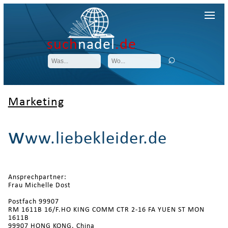
such
nadel
.de
Marketing
w
ww.liebekleider.de
Ansprechpartner:
Frau Michelle Dost
Postfach 99907
RM 1611B 16/F.HO KING COMM CTR 2-16 FA YUEN ST MON
1611B
99907 HONG KONG, China