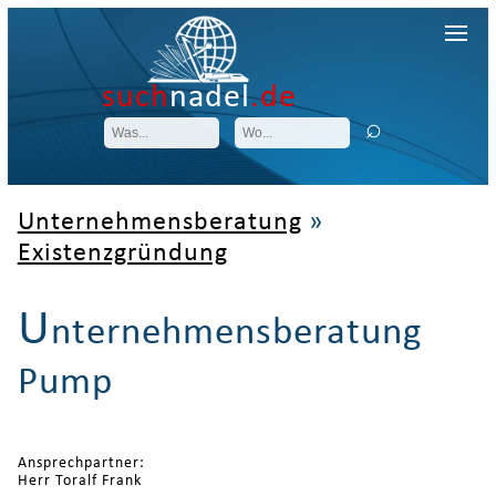
such
nadel
.de
Unternehmensberatung
»
Existenzgründung
U
nternehmensberatung
Pump
Ansprechpartner:
Herr Toralf Frank