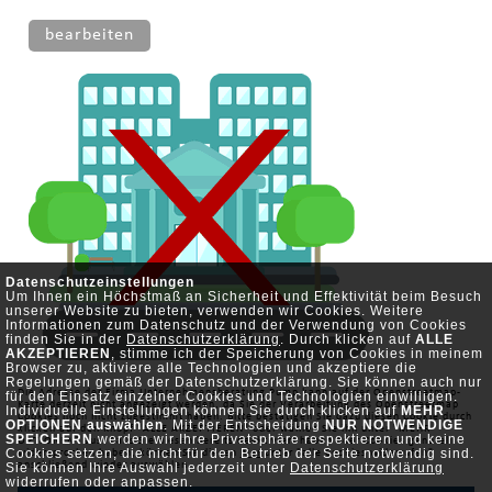
bearbeiten
Datenschutzeinstellungen
Um Ihnen ein Höchstmaß an Sicherheit und Effektivität beim Besuch
unserer Website zu bieten, verwenden wir Cookies. Weitere
Informationen zum Datenschutz und der Verwendung von Cookies
finden Sie in der
Datenschutzerklärung
. Durch klicken auf
ALLE
AKZEPTIEREN
, stimme ich der Speicherung von Cookies in meinem
Browser zu, aktiviere alle Technologien und akzeptiere die
Regelungen gemäß der Datenschutzerklärung. Sie können auch nur
Die Adresse der Firma Unternehmensberatung Pump kann auf der Openstreetmap-
für den Einsatz einzelner Cookies und Technologien einwilligen.
Karte derzeit nicht angezeigt werden, da Sie der Verarbeitung des Openstreetmap
Individuelle Einstellungen können Sie durch klicken auf
MEHR
Cookies noch nicht zugestimmt haben. Bitte bestätigen Sie dazu diesen Cookie durch
OPTIONEN auswählen
. Mit der Entscheidung
NUR NOTWENDIGE
klicken auf den Knopf "ALLE AKZEPTIEREN" oder wählen Sie ihn unter "MEHR
SPEICHERN
werden wir Ihre Privatsphäre respektieren und keine
OPTIONEN" aus. Falls Sie diesen bereits deaktiviert haben oder Cookies generell
Cookies setzen, die nicht für den Betrieb der Seite notwendig sind.
widersprochen haben, können Sie diesen
hier
unter "alle Cookies widerrufen"
Sie können Ihre Auswahl jederzeit unter
anschließend wieder auswählen.
Datenschutzerklärung
widerrufen oder anpassen.