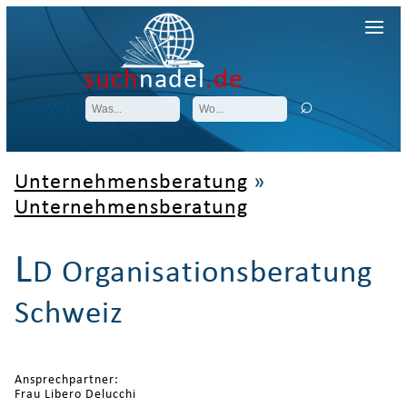
such
nadel
.de
Unternehmensberatung
»
Unternehmensberatung
L
D Organisationsberatung
Schweiz
Ansprechpartner:
Frau Libero Delucchi