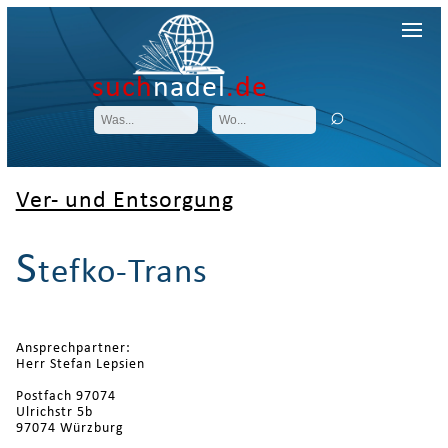
such
nadel
.de
Ver- und Entsorgung
S
tefko-Trans
Ansprechpartner:
Herr Stefan Lepsien
Postfach 97074
Ulrichstr 5b
97074 Würzburg