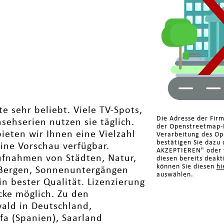
te sehr beliebt. Viele TV-Spots,
Die Adresse der Fir
ehserien nutzen sie täglich.
der Openstreetmap-K
ieten wir Ihnen eine Vielzahl
Verarbeitung des Op
bestätigen Sie dazu 
eine Vorschau verfügbar.
AKZEPTIEREN" oder w
aufnahmen von Städten, Natur,
diesen bereits deakt
können Sie diesen
hi
 Bergen, Sonnenuntergängen
auswählen.
n bester Qualität. Lizenzierung
cke möglich. Zu den
ald in Deutschland,
fa (Spanien), Saarland