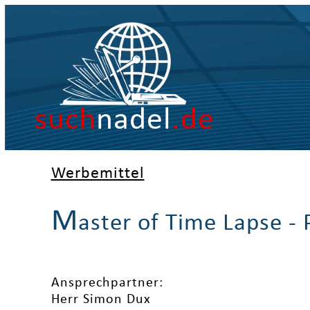
such
nadel
.de
Werbemittel
M
aster of Time Lapse - 
Ansprechpartner:
Herr Simon Dux