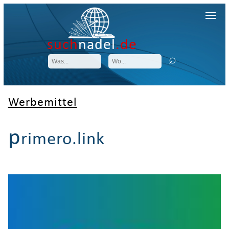
such
nadel
.de
Werbemittel
p
rimero.link