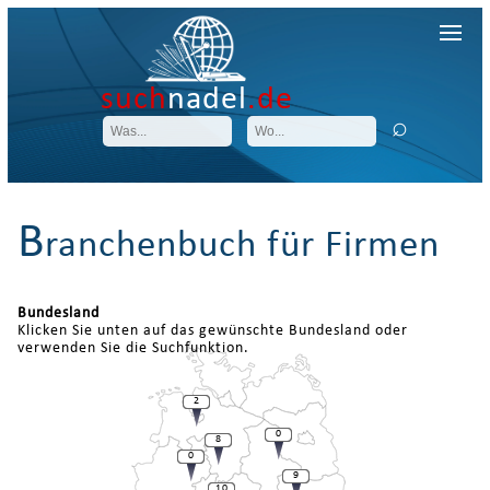
such
nadel
.de
B
ranchenbuch für Firmen
Bundesland
Klicken Sie unten auf das gewünschte Bundesland oder
verwenden Sie die Suchfunktion.
2
0
8
0
9
10