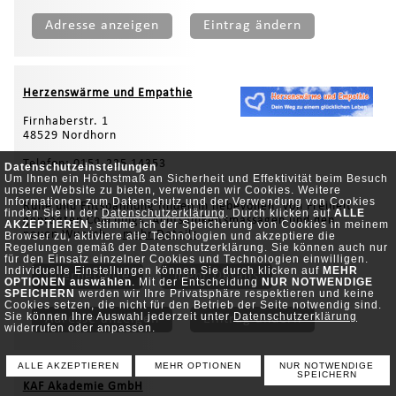
Adresse anzeigen
Eintrag ändern
Herzenswärme und Empathie
Firnhaberstr. 1
48529 Nordhorn
Telefon: 0151-235 14353
Datenschutzeinstellungen
Um Ihnen ein Höchstmaß an Sicherheit und Effektivität beim Besuch
unserer Website zu bieten, verwenden wir Cookies. Weitere
Informationen zum Datenschutz und der Verwendung von Cookies
Ruhe und Entspannung finden in liebevollen, von Freiheit
finden Sie in der
Datenschutzerklärung
. Durch klicken auf
ALLE
geprägten Coachings, Achtsamkeitsmassagen und den
AKZEPTIEREN
, stimme ich der Speicherung von Cookies in meinem
neuen Wunsch...
mehr Details
Browser zu, aktiviere alle Technologien und akzeptiere die
Regelungen gemäß der Datenschutzerklärung. Sie können auch nur
für den Einsatz einzelner Cookies und Technologien einwilligen.
Individuelle Einstellungen können Sie durch klicken auf
MEHR
Internetseite
mehr Details
OPTIONEN auswählen
. Mit der Entscheidung
NUR NOTWENDIGE
SPEICHERN
werden wir Ihre Privatsphäre respektieren und keine
Cookies setzen, die nicht für den Betrieb der Seite notwendig sind.
Sie können Ihre Auswahl jederzeit unter
Datenschutzerklärung
Adresse anzeigen
Eintrag ändern
widerrufen oder anpassen.
ALLE AKZEPTIEREN
MEHR OPTIONEN
NUR NOTWENDIGE
SPEICHERN
KAF Akademie GmbH