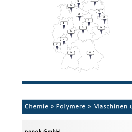
0
0
0
0
0
0
1
0
0
0
0
0
0
0
Chemie
»
Polymere
»
Maschinen 
nenok GmbH