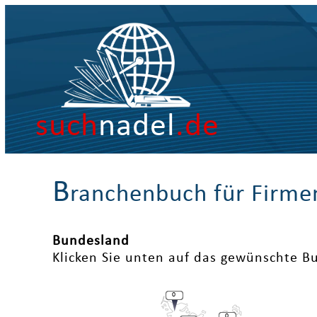
such
nadel
.de
B
ranchenbuch für Firme
Bundesland
Klicken Sie unten auf das gewünschte B
0
0