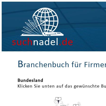
such
nadel
.de
B
ranchenbuch für Firme
Bundesland
Klicken Sie unten auf das gewünschte B
7
1