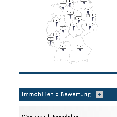
2
2
0
3
3
0
9
0
3
0
1
0
9
11
Immobilien
»
Bewertung
+
Weisenbach Immobilien