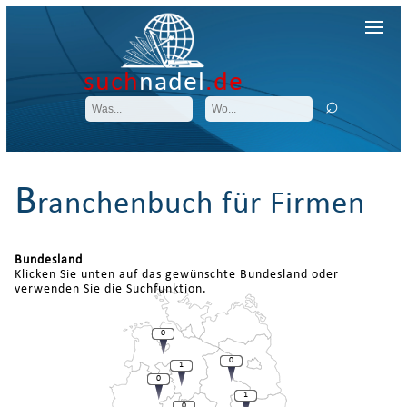
such
nadel
.de
B
ranchenbuch für Firmen
Bundesland
Klicken Sie unten auf das gewünschte Bundesland oder
verwenden Sie die Suchfunktion.
0
0
1
0
1
0