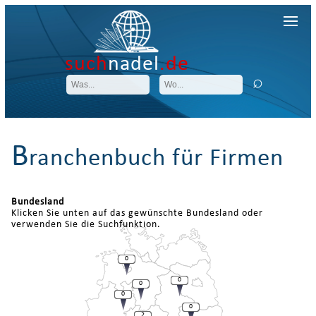
such
nadel
.de
B
ranchenbuch für Firmen
Bundesland
Klicken Sie unten auf das gewünschte Bundesland oder
verwenden Sie die Suchfunktion.
0
0
0
0
0
2