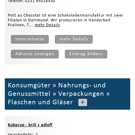
Telefon: 0231 95018350
Pott au Chocolat ist eine Schokoladenmanufaktur mit zwei
Filialen in Dortmund. Wir produzieren in Handarbeit
Pralinen, T...
mehr Details
Internetseite
mehr Details
Adresse anzeigen
Eintrag ändern
Konsumgüter
»
Nahrungs- und
Genussmittel
»
Verpackungen
»
Flaschen und Gläser
+
Kubacup - brill + adloff
VeischedeStr. 2