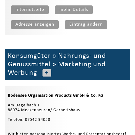
Internetseite
mehr Details
Adresse anzeigen
Eintrag ändern
Konsumgüter
»
Nahrungs- und
Genussmittel
»
Marketing und
Werbung
+
Bodensee Organisation Products GmbH & Co. KG
Am Degelbach 1
88074 Meckenbeuren/ Gerbertshaus
Telefon: 07542 94050
Wir bieten personalisiertes Werbe- und Präsentationsbedarf