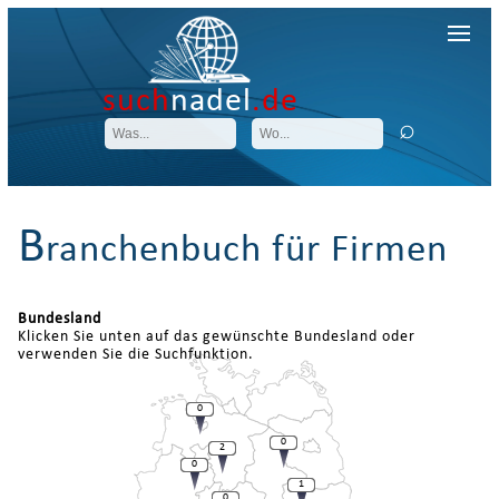
such
nadel
.de
B
ranchenbuch für Firmen
Bundesland
Klicken Sie unten auf das gewünschte Bundesland oder
verwenden Sie die Suchfunktion.
0
0
2
0
1
0