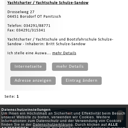
Yachtcharter / Yachtschule Schulze-Sandow
Drosselweg 27
04451 Borsdorf OT Panitzsch
Telefon: 034291/88771
Fax: 034291/315341
Yachtcharter / Yachtschule und Bootsfahrschule Schulze-
Sandow - Inhaberin: Britt Schulze-Sandow
Ich stelle eine Auswa...
mehr Details
Internetseite
mehr Details
Adresse anzeigen
Eintrag ändern
Seite:
1
Datenschutzeinstellungen
Um Ihnen ein Höchstmaß an Sicherheit und Effektivität beim Besuch
unserer Website zu bieten, verwenden wir Cookies. Weitere
30% Heizkosten einsparen mit modernster Smart Home
Informationen zum Datenschutz und der Verwendung von Cookies
finden Sie in der
Datenschutzerklärung
. Durch klicken auf
ALLE
Technologie. Die Thermostate können einfach an jedem