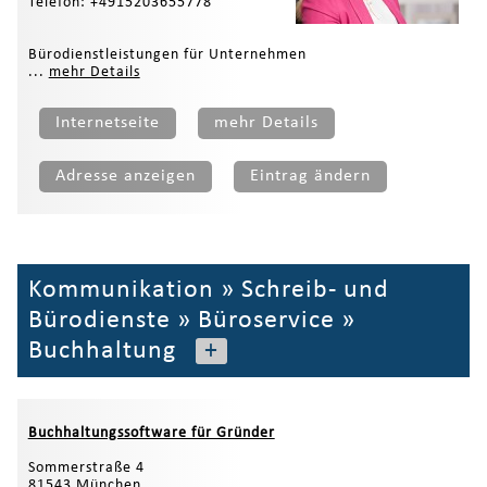
Telefon: +4915203655778
Bürodienstleistungen für Unternehmen
...
mehr Details
Internetseite
mehr Details
Adresse anzeigen
Eintrag ändern
Kommunikation
»
Schreib- und
Bürodienste
»
Büroservice
»
Buchhaltung
+
Buchhaltungssoftware für Gründer
Sommerstraße 4
81543 München