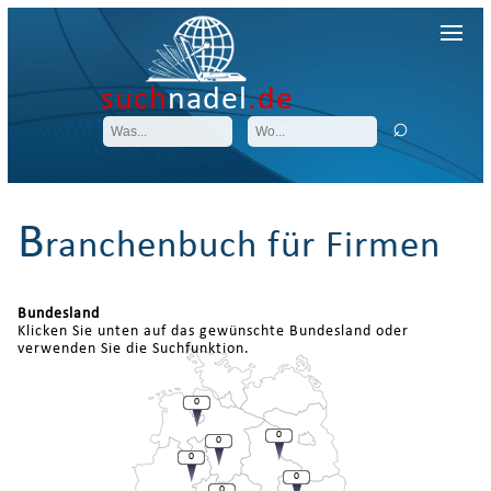
such
nadel
.de
B
ranchenbuch für Firmen
Bundesland
Klicken Sie unten auf das gewünschte Bundesland oder
verwenden Sie die Suchfunktion.
0
0
0
0
0
0