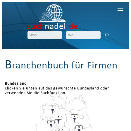
such
nadel
.de
B
ranchenbuch für Firmen
Bundesland
Klicken Sie unten auf das gewünschte Bundesland oder
verwenden Sie die Suchfunktion.
0
0
0
0
0
0