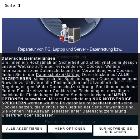
Seite:
1
Reparatur von PC, Laptop und Server - Datenrettung bzw.
Datenvernichtung
Datenschutzeinstellungen
Um Ihnen ein Höchstmaß an Sicherheit und Effektivität beim Besuch
Wartung von Computer, Laptop und Server - Software Installation und
unserer Website zu bieten, verwenden wir Cookies. Weitere
Informationen zum Datenschutz und der Verwendung von Cookies
Wartung
finden Sie in der
Datenschutzerklärung
. Durch klicken auf
ALLE
AKZEPTIEREN
, stimme ich der Speicherung von Cookies in meinem
Verkauf Computer Hard- und Software - 24h Notdienst für Server und
Browser zu, aktiviere alle Technologien und akzeptiere die
Regelungen gemäß der Datenschutzerklärung. Sie können auch nur
PC
für den Einsatz einzelner Cookies und Technologien einwilligen.
Individuelle Einstellungen können Sie durch klicken auf
MEHR
OPTIONEN auswählen
. Mit der Entscheidung
NUR NOTWENDIGE
SPEICHERN
werden wir Ihre Privatsphäre respektieren und keine
Cookies setzen, die nicht für den Betrieb der Seite notwendig sind.
Sie können Ihre Auswahl jederzeit unter
Datenschutzerklärung
widerrufen oder anpassen.
Datenschutz •
Impressum
ALLE AKZEPTIEREN
MEHR OPTIONEN
NUR NOTWENDIGE
© by Server-Team
SPEICHERN