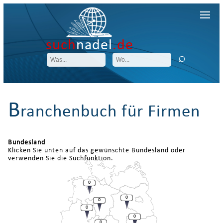
such
nadel
.de
B
ranchenbuch für Firmen
Bundesland
Klicken Sie unten auf das gewünschte Bundesland oder
verwenden Sie die Suchfunktion.
0
0
0
0
0
0