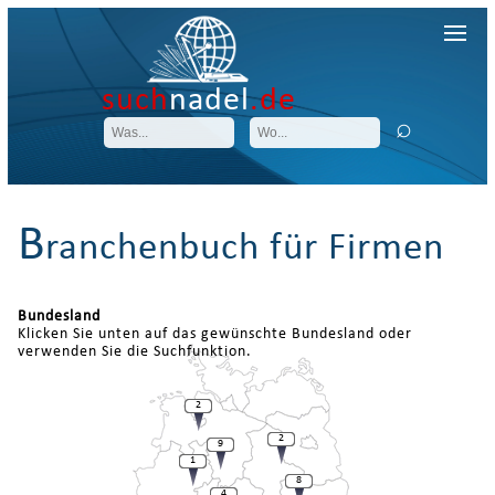
such
nadel
.de
B
ranchenbuch für Firmen
Bundesland
Klicken Sie unten auf das gewünschte Bundesland oder
verwenden Sie die Suchfunktion.
2
2
9
1
8
4