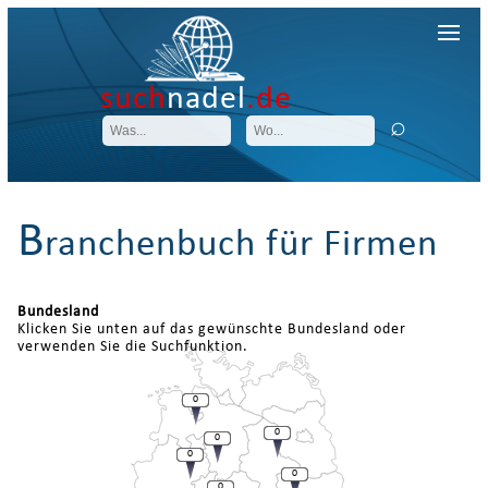
such
nadel
.de
B
ranchenbuch für Firmen
Bundesland
Klicken Sie unten auf das gewünschte Bundesland oder
verwenden Sie die Suchfunktion.
0
0
0
0
0
0