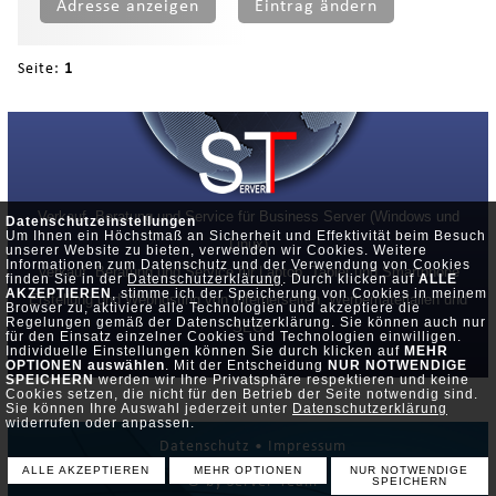
Adresse anzeigen
Eintrag ändern
Seite:
1
Verkauf, Beratung und Service für Business Server (Windows und
Datenschutzeinstellungen
Um Ihnen ein Höchstmaß an Sicherheit und Effektivität beim Besuch
Linux)
unserer Website zu bieten, verwenden wir Cookies. Weitere
Informationen zum Datenschutz und der Verwendung von Cookies
Verkauf, Beratung und Service für Laptop, Tablet und Smartphone
finden Sie in der
Datenschutzerklärung
. Durch klicken auf
ALLE
AKZEPTIEREN
, stimme ich der Speicherung von Cookies in meinem
Erstellung und Webhosting von Internetseiten, Werbematerialien und
Browser zu, aktiviere alle Technologien und akzeptiere die
Regelungen gemäß der Datenschutzerklärung. Sie können auch nur
SEO
für den Einsatz einzelner Cookies und Technologien einwilligen.
Individuelle Einstellungen können Sie durch klicken auf
MEHR
OPTIONEN auswählen
. Mit der Entscheidung
NUR NOTWENDIGE
SPEICHERN
werden wir Ihre Privatsphäre respektieren und keine
Cookies setzen, die nicht für den Betrieb der Seite notwendig sind.
Sie können Ihre Auswahl jederzeit unter
Datenschutzerklärung
widerrufen oder anpassen.
Datenschutz •
Impressum
ALLE AKZEPTIEREN
MEHR OPTIONEN
NUR NOTWENDIGE
© by Server-Team
SPEICHERN