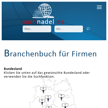
such
nadel
.de
B
ranchenbuch für Firmen
Bundesland
Klicken Sie unten auf das gewünschte Bundesland oder
verwenden Sie die Suchfunktion.
0
0
2
0
1
0