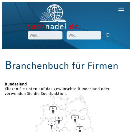
such
nadel
.de
B
ranchenbuch für Firmen
Bundesland
Klicken Sie unten auf das gewünschte Bundesland oder
verwenden Sie die Suchfunktion.
1
1
0
0
0
1